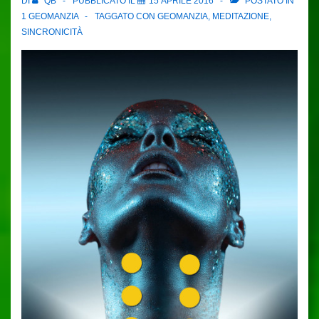
DI
QB
PUBBLICATO IL
15 APRILE 2016
POSTATO IN
1 GEOMANZIA
TAGGATO CON
GEOMANZIA
,
MEDITAZIONE
,
SINCRONICITÀ