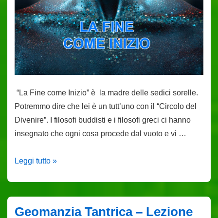
“La Fine come Inizio” è la madre delle sedici sorelle.
Potremmo dire che lei è un tutt’uno con il “Circolo del
Divenire”. I filosofi buddisti e i filosofi greci ci hanno
insegnato che ogni cosa procede dal vuoto e vi …
Geomanzia
Leggi tutto »
Tantrica
–
Lezione
Geomanzia Tantrica – Lezione
19