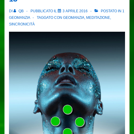
DI
QB
PUBBLICATO IL
3 APRILE 2016
POSTATO IN
1
GEOMANZIA
TAGGATO CON
GEOMANZIA
,
MEDITAZIONE
,
SINCRONICITÀ