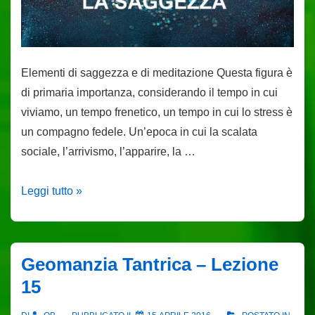
Elementi di saggezza e di meditazione Questa figura è
di primaria importanza, considerando il tempo in cui
viviamo, un tempo frenetico, un tempo in cui lo stress è
un compagno fedele. Un’epoca in cui la scalata
sociale, l’arrivismo, l’apparire, la …
Geomanzia
Leggi tutto »
Tantrica
–
Lezione
Geomanzia Tantrica – Lezione
16
15