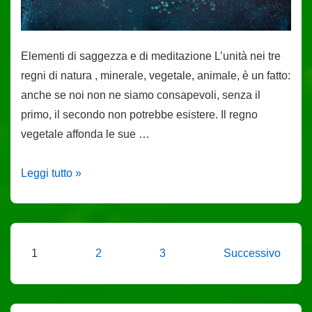
Elementi di saggezza e di meditazione L’unità nei tre
regni di natura , minerale, vegetale, animale, è un fatto:
anche se noi non ne siamo consapevoli, senza il
primo, il secondo non potrebbe esistere. Il regno
vegetale affonda le sue …
Geomanzia
Leggi tutto »
Tantrica
–
Lezione
11
Paginazione
1
2
3
Successivo
degli
articoli