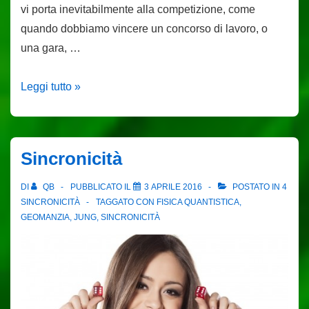
vi porta inevitabilmente alla competizione, come
quando dobbiamo vincere un concorso di lavoro, o
una gara, …
Geomanzia
Leggi tutto »
Tantrica
–
Lezione
Sincronicità
14
DI
QB
PUBBLICATO IL
3 APRILE 2016
POSTATO IN
4
SINCRONICITÀ
TAGGATO CON
FISICA QUANTISTICA
,
GEOMANZIA
,
JUNG
,
SINCRONICITÀ