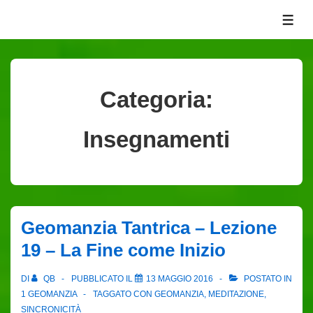
↓
ME
Vai
al
contenuto
principale
Categoria:
Insegnamenti
Geomanzia Tantrica – Lezione
19 – La Fine come Inizio
DI
QB
PUBBLICATO IL
13 MAGGIO 2016
POSTATO IN
1 GEOMANZIA
TAGGATO CON
GEOMANZIA
,
MEDITAZIONE
,
SINCRONICITÀ