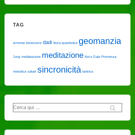
TAG
geomanzia
dadi
armonia
benessere
fisica quantistica
meditazione
Jung
mediatazione
Noi e Gaia
Premessa
sincronicità
metodica
salute
tantrica
Cerca: