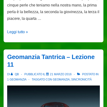
cinque perle che teniamo nella nostra mano, la prima
perla è la bellezza, la seconda la giovinezza, la terza il
piacere, la quarta …
Geomanzia
Leggi tutto »
Tantrica
–
Lezione
Geomanzia Tantrica – Lezione
12
11
DI
QB
PUBBLICATO IL
21 MARZO 2016
POSTATO IN
1 GEOMANZIA
TAGGATO CON
GEOMANZIA
,
SINCRONICITÀ