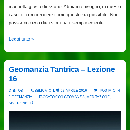
mai nella giusta direzione. Abbiamo bisogno, in questo
caso, di comprendere come questo sia possibile. Non
possiamo certo dirci sfortunati, semplicemente …
Geomanzia
Leggi tutto »
Tantrica
–
Lezione
Geomanzia Tantrica – Lezione
17
16
DI
QB
PUBBLICATO IL
23 APRILE 2016
POSTATO IN
1 GEOMANZIA
TAGGATO CON
GEOMANZIA
,
MEDITAZIONE
,
SINCRONICITÀ