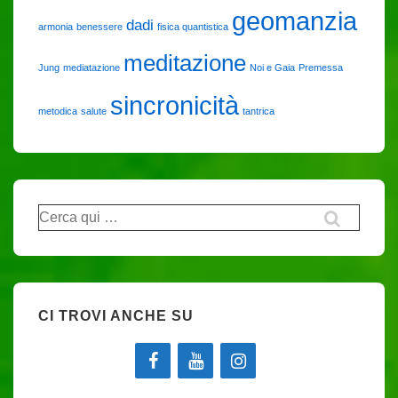
geomanzia
dadi
armonia
benessere
fisica quantistica
meditazione
Jung
mediatazione
Noi e Gaia
Premessa
sincronicità
metodica
salute
tantrica
Cerca:
CI TROVI ANCHE SU