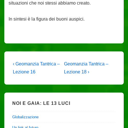
situazioni che noi stessi abbiamo creato.
In sintesi è la figura dei buoni auspici.
Navigazione
L'articolo
Il
‹ Geomanzia Tantrica –
Geomanzia Tantrica –
precedente
prossimo
articoli
Lezione 16
Lezione 18 ›
è
articolo
è
NOI E GAIA: LE 13 LUCI
Globalizzazione
Un link al futuro