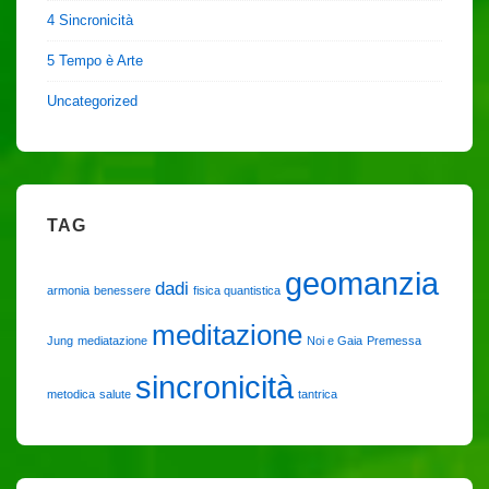
4 Sincronicità
5 Tempo è Arte
Uncategorized
TAG
geomanzia
dadi
armonia
benessere
fisica quantistica
meditazione
Jung
mediatazione
Noi e Gaia
Premessa
sincronicità
metodica
salute
tantrica