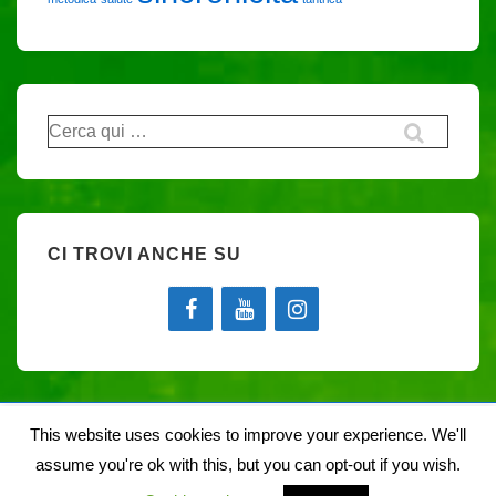
Cerca:
CI TROVI ANCHE SU
This website uses cookies to improve your experience. We'll
assume you're ok with this, but you can opt-out if you wish.
Copyright © 2026
Noiegaia
| Sviluppato da
Tema responsive