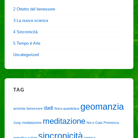
2 Ottetto del benessere
3 La nuova scienza
4 Sincronicità
5 Tempo è Arte
Uncategorized
TAG
geomanzia
dadi
armonia
benessere
fisica quantistica
meditazione
Jung
mediatazione
Noi e Gaia
Premessa
sincronicità
metodica
salute
tantrica