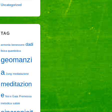
Uncategorized
TAG
dadi
armonia
benessere
fisica quantistica
geomanzi
a
Jung
mediatazione
meditazion
e
Noi e Gaia
Premessa
metodica
salute