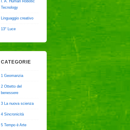
I. A. Human Robotic
Tecnology
Linguaggio creativo
13° Luce
CATEGORIE
1 Geomanzia
2 Ottetto del
benessere
3 La nuova scienza
4 Sincronicità
5 Tempo è Arte