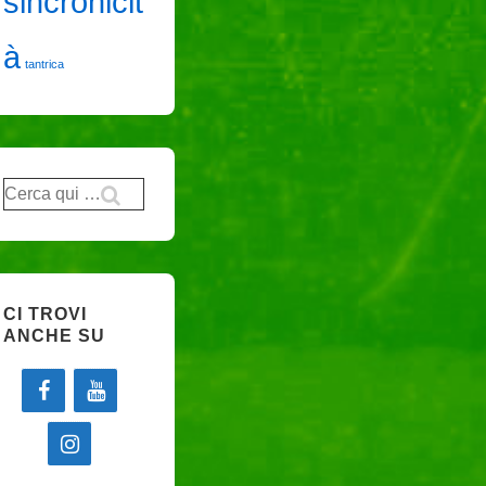
sincronicit
à
tantrica
Cerca:
CI TROVI
ANCHE SU