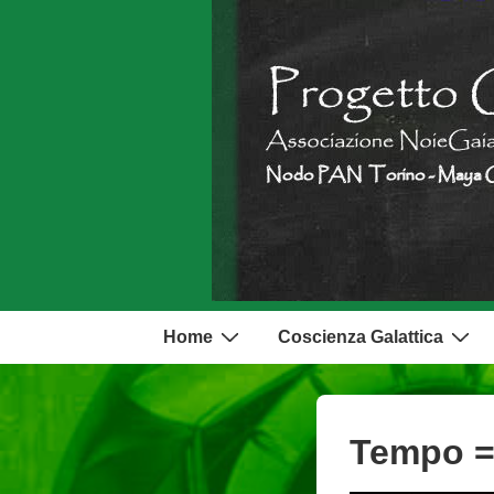
↓
Vai
al
contenuto
principale
Menu
Home
Coscienza Galattica
principale
Tempo =