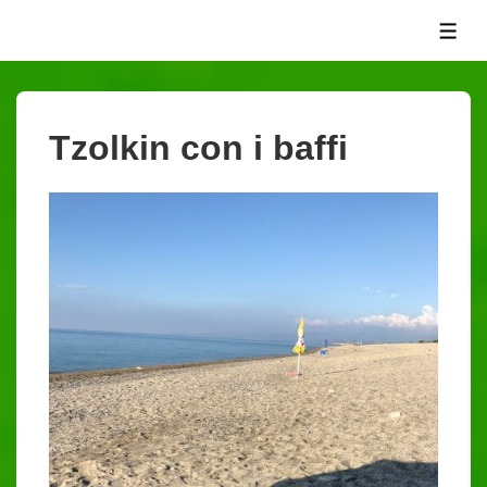
↓
ME
Vai
al
contenuto
principale
Tzolkin con i baffi