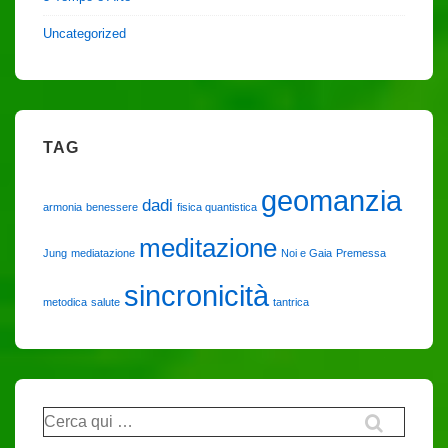
Uncategorized
TAG
geomanzia
dadi
armonia
benessere
fisica quantistica
meditazione
Jung
mediatazione
Noi e Gaia
Premessa
sincronicità
metodica
salute
tantrica
Cerca: