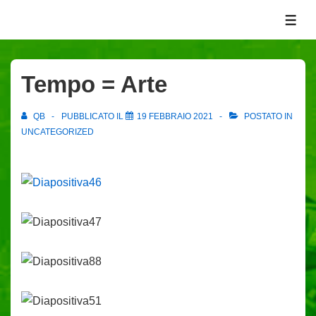
↓
ME
Vai
al
contenuto
Tempo = Arte
principale
QB
PUBBLICATO IL
19 FEBBRAIO 2021
POSTATO IN
UNCATEGORIZED