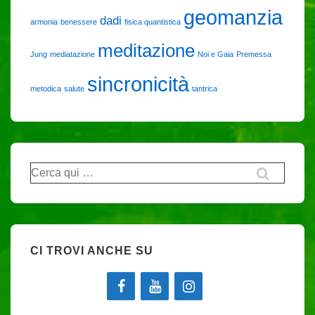
geomanzia
dadi
armonia
benessere
fisica quantistica
meditazione
Jung
mediatazione
Noi e Gaia
Premessa
sincronicità
metodica
salute
tantrica
Cerca:
CI TROVI ANCHE SU