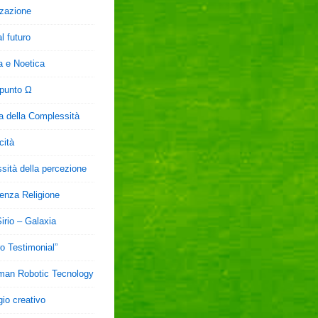
zzazione
al futuro
a e Noetica
 punto Ω
a della Complessità
cità
sità della percezione
ienza Religione
irio – Galaxia
ro Testimonial”
uman Robotic Tecnology
io creativo