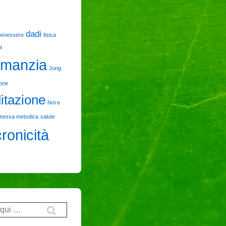
dadi
benessere
fisica
a
manzia
Jung
ione
itazione
Noi e
messa metodica
salute
cronicità