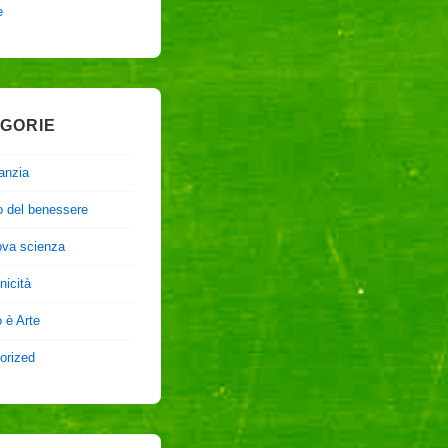
e
GORIE
anzia
o del benessere
ova scienza
nicità
 è Arte
orized