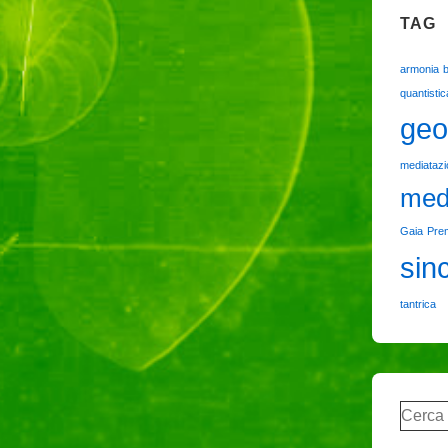
TAG
armonia
quantistic
geo
mediataz
med
Gaia
Pre
sin
tantrica
Cerca: