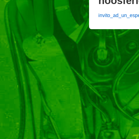
noosfer
invito_ad_un_esp