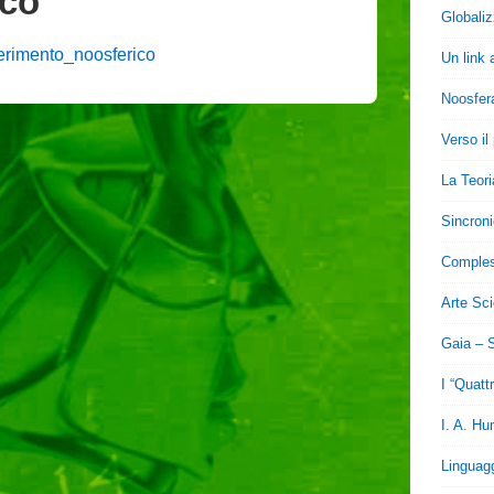
ico
Globali
erimento_noosferico
Un link 
Noosfer
Verso il
La Teori
Sincroni
Comples
Arte Sc
Gaia – S
I “Quatt
I. A. H
Linguagg