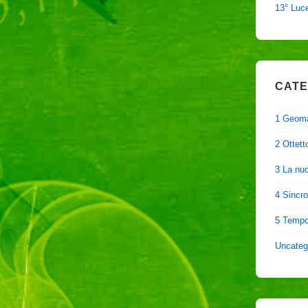
13° Luc
CATE
1 Geom
2 Ottett
3 La nu
4 Sincro
5 Tempo
Uncateg