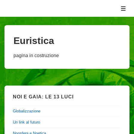
↓
ME
Vai
al
contenuto
principale
Euristica
pagina in costruzione
NOI E GAIA: LE 13 LUCI
Globalizzazione
Un link al futuro
Noosfera e Noetica