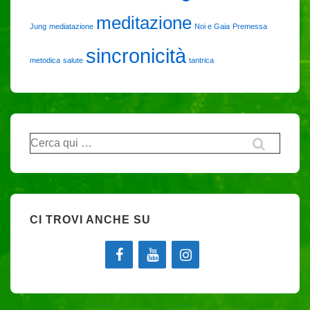
meditazione
Jung
mediatazione
Noi e Gaia
Premessa
sincronicità
metodica
salute
tantrica
Cerca:
CI TROVI ANCHE SU