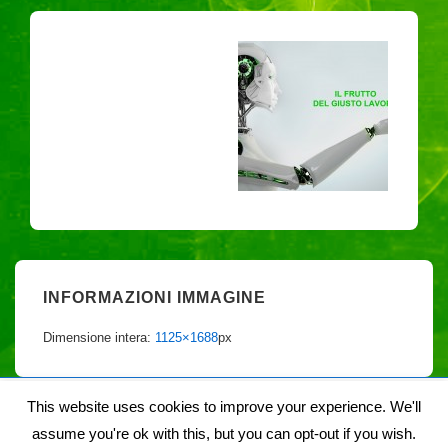
INFORMAZIONI IMMAGINE
Dimensione intera:
1125×1688
px
This website uses cookies to improve your experience. We'll
assume you're ok with this, but you can opt-out if you wish.
Copyright © 2026
Noiegaia
| Sviluppato da
Tema responsive