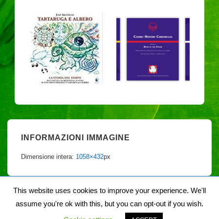
INFORMAZIONI IMMAGINE
Dimensione intera:
1058×432
px
This website uses cookies to improve your experience. We'll
assume you're ok with this, but you can opt-out if you wish.
Copyright © 2026
Noiegaia
| Sviluppato da
Tema responsive