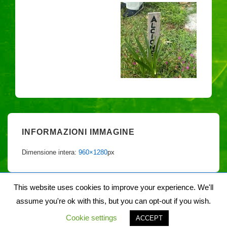
INFORMAZIONI IMMAGINE
Dimensione intera:
960×1280
px
This website uses cookies to improve your experience. We'll
assume you're ok with this, but you can opt-out if you wish.
Copyright © 2026
Noiegaia
| Sviluppato da
Tema responsive
Cookie settings
ACCEPT