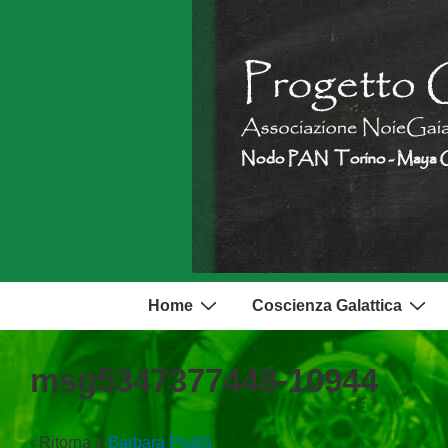
↓
Vai
al
contenuto
principale
Menu
Home
Coscienza Galattica
principale
msg5347377448-10944
‹ Ritorna a
Barbara Pistilli